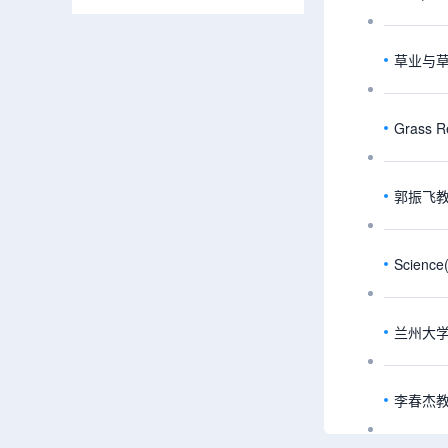
草业与
Gras
郭振飞
Scie
兰州大
李春杰