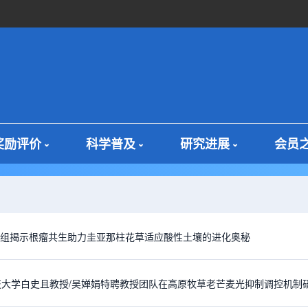
奖励评价
科学普及
研究进展
会员
因组揭示根瘤共生助力圭亚那柱花草适应酸性土壤的进化奥秘
技大学白史且教授/吴婵娟特聘教授团队在高原牧草老芒麦光抑制调控机制