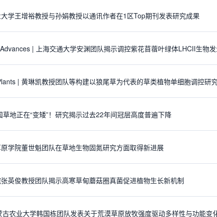
大学王增裕教授与孙娟教授以通讯作者在1区Top期刊发表研究成果
nce Advances | 上海交通大学安渊团队揭示调控紫花苜蓿叶绿体LHCII
e Plants | 黄琳凯教授团队等构建以狼尾草为代表的草类植物单细胞调控研究平
 中国草地正在“变矮”！研究揭示过去22年间冠层高度普遍下降
草原学院董世魁团队在草地生物固氮研究方面取得新进展
院张英俊教授团队揭示高寒草甸蘑菇圈真菌促进植物生长新机制
内蒙古农业大学韩国栋团队发表关于荒漠草原放牧强度驱动多样性与功能变