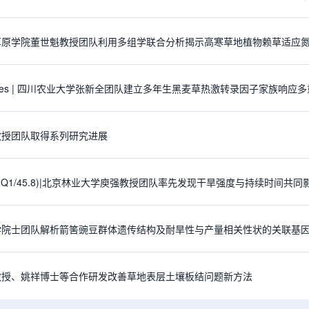
草原学院董世魁教授团队利用多组学联合分析揭示高寒草地植物赖草适应
s Res | 四川农业大学张新全团队建立多年生黑麦草热激转录因子家族响
教授团队取得系列研究进展
nce(Q1/45.8)|北京林业大学庾强教授团队率先发现干旱强度与持续时间
学院士团队解析箭筈豌豆群体遗传结构及耐旱性与产量相关性状的关联基
教授、姚祥博士等合作研发改善草地表层土壤板结问题新方法