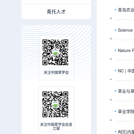
青岛农业
青托人才
Scie
Natur
NC |
关注中国草学会
草业与
草业学
关注中国草学会信息
之窗
AEE|